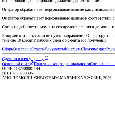
использование, блокирование, удаление, уничтожение.
Оператор обрабатывает персональные данные как с использован
Оператор обрабатывает персональные данные в соответствии 
Согласие действует с момента его предоставления и до момента
Я вправе отозвать согласие путем направления Оператору заяв
течение 10 (десяти) рабочих дней с момента его получения.
Сборы
Зал славы
Отчеты
Документы
Контакты
Помочь
Адрес
Рекв
Сделано в
mercy.agency
Основной сайт
Политика конфиденциальности
Согласие на 
ОГРН
1137400001144
ИНН
7456990396
АНО ПОМОЩИ ЖИВОТНЫМ МАЛЕНЬКАЯ ЖИЗНЬ
,
2026